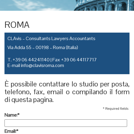
ROMA
CLAvis – Consultants Lawyers Accountants
Via Adda 55 – 00198 – Roma (Italia)
T.
+39 06 44241140
| Fax
+39 06 44117717
E-mail
info@clavisroma.com
È possibile contattare lo studio per posta,
telefono, fax, email o compilando il form
di questa pagina.
*
Required fields
Name:
*
Email:
*