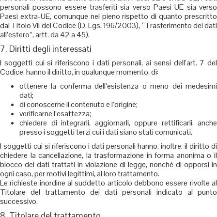
personali possono essere trasferiti sia verso Paesi UE sia verso
Paesi extra-UE, comunque nel pieno rispetto di quanto prescritto
dal Titolo VII del Codice (D. Lgs. 196/2003), “Trasferimento dei dati
all’estero”, artt. da 42 a 45).
7. Diritti degli interessati
I soggetti cui si riferiscono i dati personali, ai sensi dell’art. 7 del
Codice, hanno il diritto, in qualunque momento, di:
ottenere la conferma dell’esistenza o meno dei medesimi
dati;
di conoscerne il contenuto e l’origine;
verificarne l’esattezza;
chiedere di integrarli, aggiornarli, oppure rettificarli, anche
presso i soggetti terzi cui i dati siano stati comunicati.
I soggetti cui si riferiscono i dati personali hanno, inoltre, il diritto di
chiedere la cancellazione, la trasformazione in forma anonima o il
blocco dei dati trattati in violazione di legge, nonché di opporsi in
ogni caso, per motivi legittimi, al loro trattamento.
Le richieste inordine al suddetto articolo debbono essere rivolte al
Titolare del trattamento dei dati personali indicato al punto
successivo.
8. Titolare del trattamento